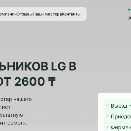
омпании
Отзывы
Наши мастера
Контакты
А
НИКОВ LG В
Т 2600 ₸
стер нашего
Выезд 
лист
есплатную
Приедем
ит ремонт.
Фирменн