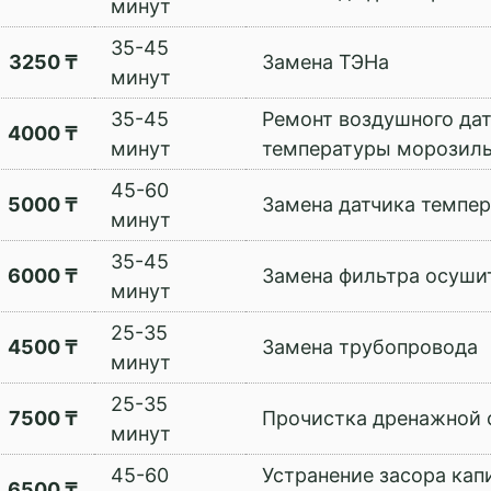
минут
35-45
3250 ₸
Замена ТЭНа
минут
35-45
Ремонт воздушного да
4000 ₸
минут
температуры морозиль
45-60
5000 ₸
Замена датчика темпе
минут
35-45
6000 ₸
Замена фильтра осуши
минут
25-35
4500 ₸
Замена трубопровода
минут
25-35
7500 ₸
Прочистка дренажной
минут
45-60
Устранение засора кап
6500 ₸