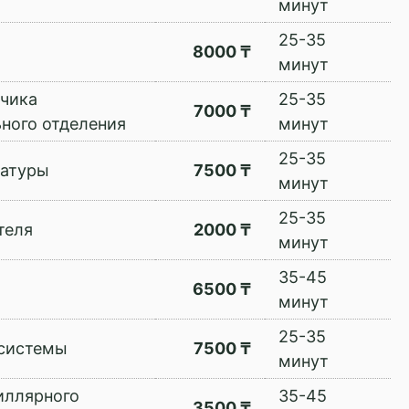
минут
25-35
8000 ₸
минут
тчика
25-35
7000 ₸
ного отделения
минут
25-35
ратуры
7500 ₸
минут
25-35
теля
2000 ₸
минут
35-45
6500 ₸
минут
25-35
 системы
7500 ₸
минут
иллярного
35-45
3500 ₸