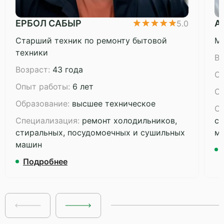
ЕРБОЛ САБЫР
А
5.0
Старший техник по ремонту бытовой
Ма
техники
Во
Возраст:
43 года
Оп
Опыт работы:
6 лет
Об
Образование:
высшее техническое
Сп
Специализация:
ремонт холодильников,
ст
стиральных, посудомоечных и сушильных
м
машин
Подробнее