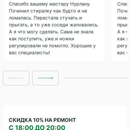
Спасибо вашему мастеру Нурлану.
Спас
Починил стиралку как будто и не
Почин
ломалась. Перестала стучать и
ломал
прыгать, а то уже соседи жаловались.
прыга
А я что могу сделать. Сама не знала
А я ч
как поступить, уже и ножки
как п
регулировали не помогло. Хорошие у
регу
вас специалисты!
вас 
СКИДКА 10% НА РЕМОНТ
С 18:00 ДО 20:00